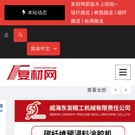
复材网新版本上线啦~
本站动态
玻纤频道
|
树脂频道
|
碳纤
频道
|
检测频道
简体中文
查看全部
<
>