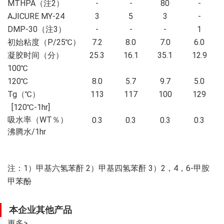
MTHPA（注2）
-
-
80
-
AJICURE MY-24
3
5
3
-
DMP-30（注3）
-
-
-
1
初始粘度（P/25℃）
7.2
8.0
7.0
6.0
凝胶时间（分）
25.3
16.1
35.1
12.9
100℃
120℃
8.0
5.7
9.7
5.0
Tg（℃）
113
117
100
129
[120℃-1hr]
吸水率（WT％）
0.3
0.3
0.3
0.3
沸腾水/1hr
注：1）甲基六氢苯酐 2）甲基四氢苯酐
3）2，4，6-甲胺
甲苯酚
本企业其他产品
更多
>