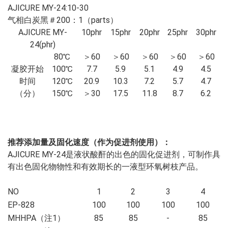
AJICURE MY-24:10-30
气相白炭黑＃200：1（parts）
AJICURE MY-
10phr
15phr
20phr
25phr
30phr
24(phr)
80
℃
＞60
＞60
＞60
＞60
＞60
凝胶开始
100
℃
7.7
5.9
5.1
4.9
4.5
时间
120
℃
20.9
10.3
7.2
5.7
4.7
（分）
150
℃
＞30
17.5
11.8
8.7
6.2
推荐添加量及固化速度（作为促进剂使用）：
AJICURE MY-24
是液状酸酐的出色的固化促进剂，可制作具
有出色固化物物性和有效期长的一液型环氧树枝产品。
NO
1
2
3
4
EP-828
100
100
100
100
MHHPA（注1）
85
85
-
85