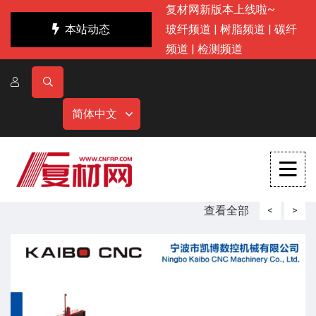
复材网新版本上线啦~
本站动态
玻纤频道
|
树脂频道
|
碳纤
频道
|
检测频道
简体中文
查看全部
<
>