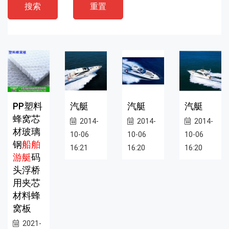
搜索
重置
PP塑料
汽艇
汽艇
汽艇
蜂窝芯
2014-
2014-
2014-
材玻璃
10-06
10-06
10-06
钢
船舶
16:21
16:20
16:20
游艇
码
头浮桥
用夹芯
材料蜂
窝板
2021-