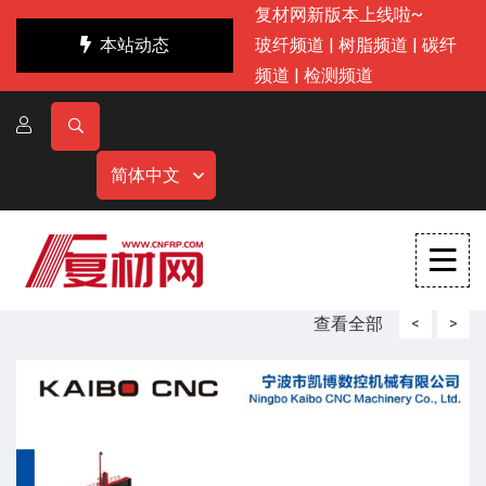
复材网新版本上线啦~
本站动态
玻纤频道
|
树脂频道
|
碳纤
频道
|
检测频道
简体中文
查看全部
<
>