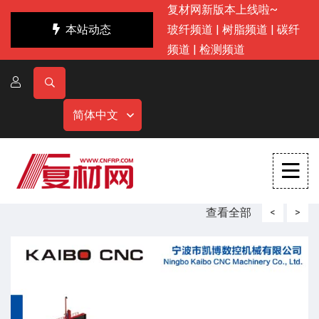
复材网新版本上线啦~
本站动态
玻纤频道
|
树脂频道
|
碳纤
频道
|
检测频道
简体中文
查看全部
<
>