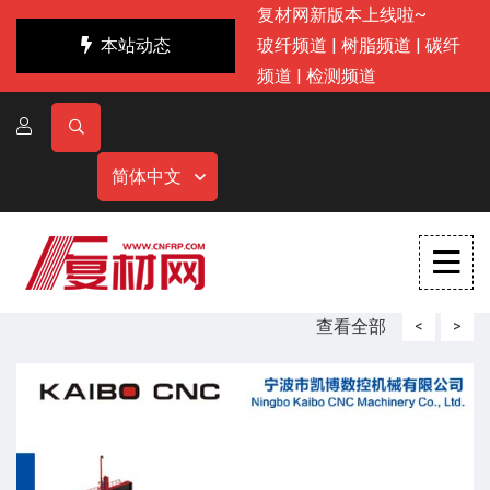
复材网新版本上线啦~
本站动态
玻纤频道
|
树脂频道
|
碳纤
频道
|
检测频道
简体中文
查看全部
<
>