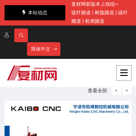
复材网新版本上线啦~
本站动态
玻纤频道
|
树脂频道
|
碳纤
频道
|
检测频道
简体中文
查看全部
<
>