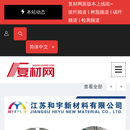
复材网新版本上线啦~
本站动态
玻纤频道
|
树脂频道
|
碳纤
频道
|
检测频道
简体中文
查看全部
<
>