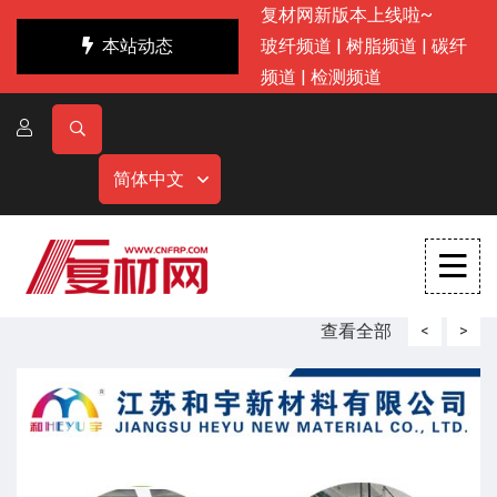
复材网新版本上线啦~
本站动态
玻纤频道
|
树脂频道
|
碳纤
频道
|
检测频道
简体中文
查看全部
<
>