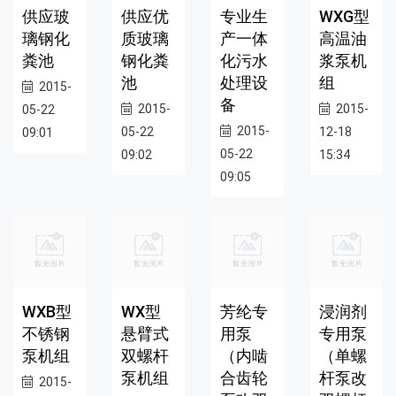
供应玻
供应优
专业生
WXG型
璃钢化
质玻璃
产一体
高温油
粪池
钢化粪
化污水
浆泵机
池
处理设
组
2015-
备
2015-
2015-
05-22
2015-
05-22
12-18
09:01
05-22
09:02
15:34
09:05
WXB型
WX型
芳纶专
浸润剂
不锈钢
悬臂式
用泵
专用泵
泵机组
双螺杆
（内啮
（单螺
泵机组
合齿轮
杆泵改
2015-