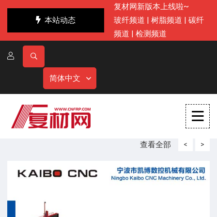
复材网新版本上线啦~
本站动态
玻纤频道
|
树脂频道
|
碳纤
频道
|
检测频道
简体中文
查看全部
<
>