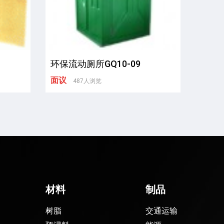
环保流动厕所GQ10-09
面议
487人浏览
材料
制品
树脂
交通运输