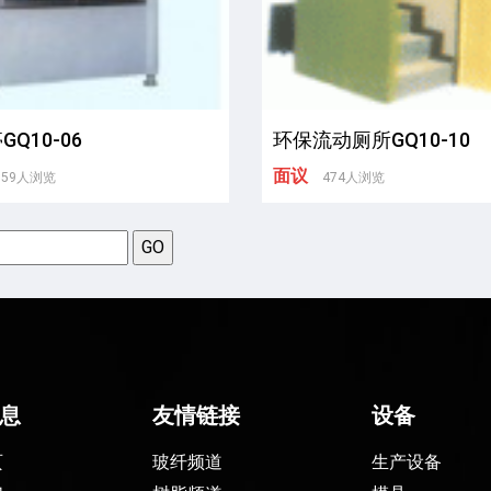
Q10-06
环保流动厕所GQ10-10
面议
359人浏览
474人浏览
息
友情链接
设备
页
玻纤频道
生产设备