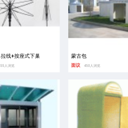
单拉线+按座式下巢
蒙古包
面议
455人浏览
450人浏览