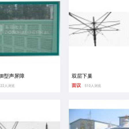
II型声屏障
双层下巢
面议
622人浏览
510人浏览