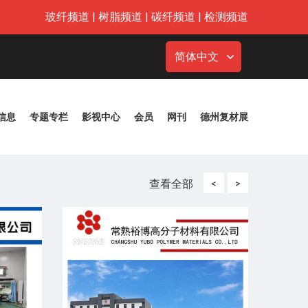
玻纤频道
|
树脂频道
|
碳纤频道
|
检测频道
简体中文
信息
专题专栏
影视中心
会员
网刊
德州复材展
查看全部
<
>