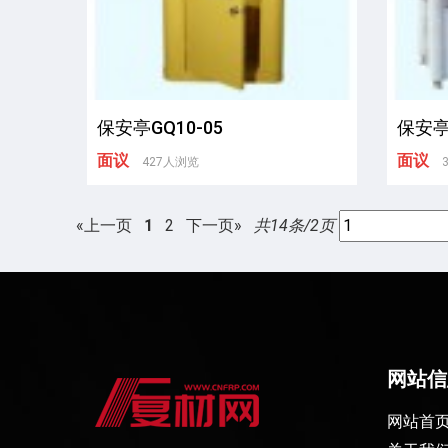
保安亭GQ10-05
保安亭G
面议
面议
427人浏览
«上一页
1
2
下一页»
共14条/2页
网站信
网站首