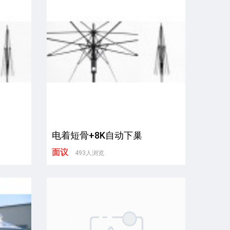
电着短骨+8K自动下巢
面议
493人浏览