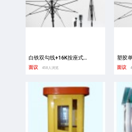
白铁双勾线+16K按座式...
塑胶
面议
面议
458人浏览