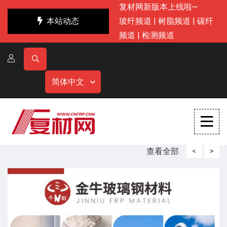
复材网新版本上线啦~
本站动态
玻纤频道
|
树脂频道
|
碳纤
频道
|
检测频道
简体中文
查看全部
<
>