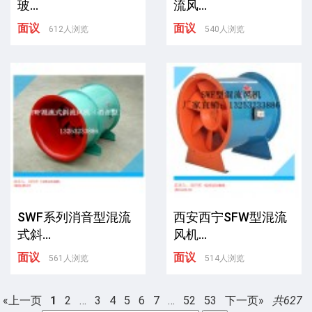
玻...
流风...
面议
面议
612人浏览
540人浏览
SWF系列消音型混流
西安西宁SFW型混流
式斜...
风机...
面议
面议
561人浏览
514人浏览
«上一页
1
2
…
3
4
5
6
7
…
52
53
下一页»
共627