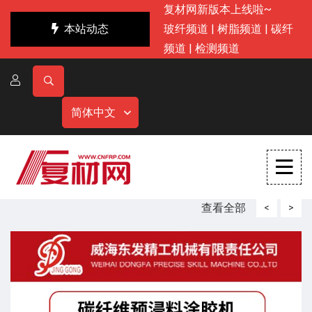
复材网新版本上线啦~
本站动态
玻纤频道
|
树脂频道
|
碳纤
频道
|
检测频道
简体中文
查看全部
<
>