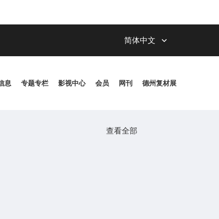
玻纤频道
|
树脂频道
|
碳纤频道
|
检测频道
简体中文
信息
专题专栏
影视中心
会员
网刊
德州复材展
查看全部