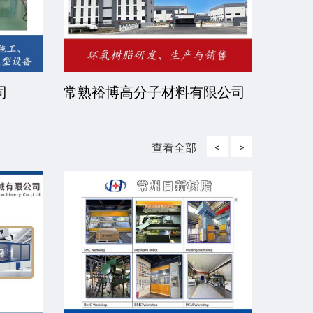
司
常熟裕博高分子材料有限公司
京华
司
查看全部
<
>