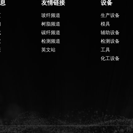
息
友情链接
设备
页
玻纤频道
生产设备
们
树脂频道
模具
式
碳纤频道
辅助设备
议
检测频道
检测设备
策
英文站
工具
化工设备