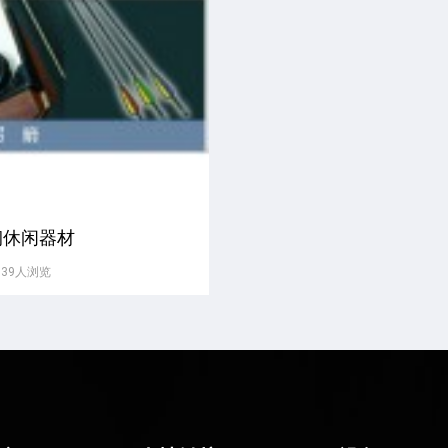
钢休闲器材
539人浏览