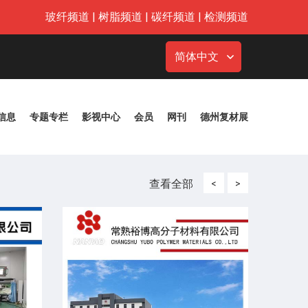
玻纤频道
|
树脂频道
|
碳纤频道
|
检测频道
简体中文
信息
专题专栏
影视中心
会员
网刊
德州复材展
查看全部
<
>