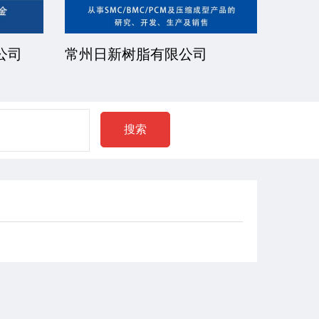
公司
常州日新树脂有限公司
湘潭
搜索