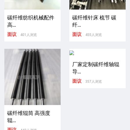
碳纤维纺织机械配件
碳纤维针床 梳节 碳
高...
纤...
面议
面议
401人浏览
455人浏览
厂家定制碳纤维轴辊
导...
面议
357人浏览
碳纤维辊筒 高强度
辊...
面议