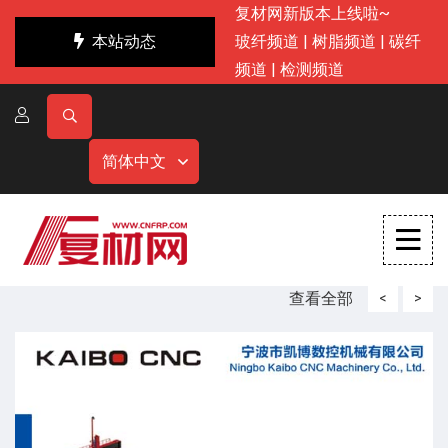
复材网新版本上线啦~
本站动态
玻纤频道
|
树脂频道
|
碳纤
频道
|
检测频道
简体中文
查看全部
<
>