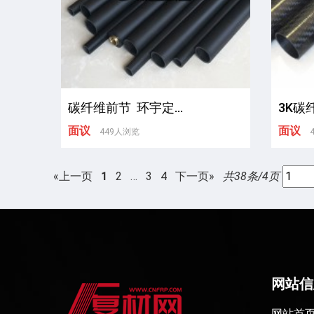
碳纤维前节 环宇定...
3K碳
面议
面议
449人浏览
«上一页
1
2
…
3
4
下一页»
共38条/4页
网站信
网站首