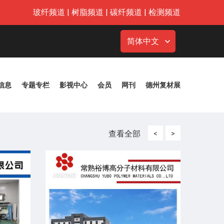
玻纤频道
|
树脂频道
|
碳纤频道
|
检测频道
简体中文
信息
专题专栏
影视中心
会员
网刊
德州复材展
查看全部
<
>