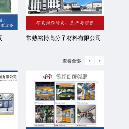
司
常熟裕博高分子材料有限公司
京华
司
查看全部
<
>