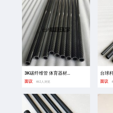
3K碳纤维管 体育器材...
台球杆
面议
面议
462人浏览