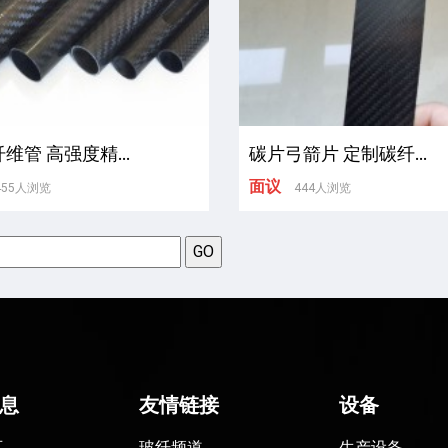
纤维管 高强度精...
碳片弓箭片 定制碳纤...
面议
455人浏览
444人浏览
息
友情链接
设备
页
玻纤频道
生产设备