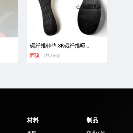
碳纤维鞋垫 3K碳纤维哑...
面议
457人浏览
材料
制品
树脂
交通运输