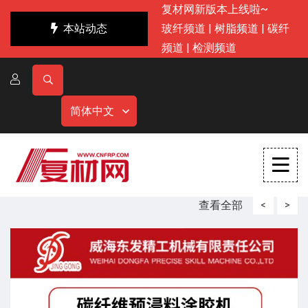
复材网新版本上线啦~
本站动态
玻纤频道
|
树脂频道
|
碳纤
频道
|
检测频道
简体中文
查看全部
<
>