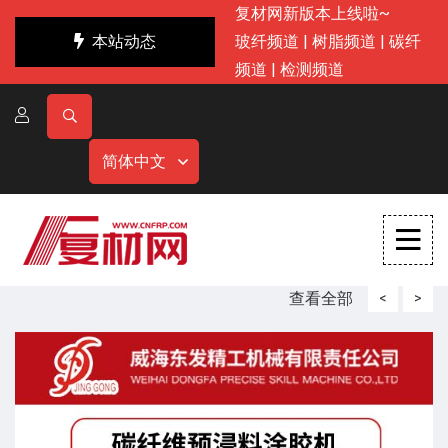
复材网新版本上线啦~
本站动态
玻纤频道
|
树脂频道
|
碳纤
频道
|
检测频道
简体中文
查看全部
<
>