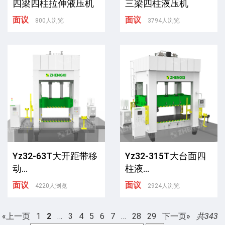
四梁四柱拉伸液压机
三梁四柱液压机
面议
面议
800人浏览
3794人浏览
Yz32-63T大开距带移
Yz32-315T大台面四
动...
柱液...
面议
面议
4220人浏览
2924人浏览
«上一页
1
2
…
3
4
5
6
7
…
28
29
下一页»
共343