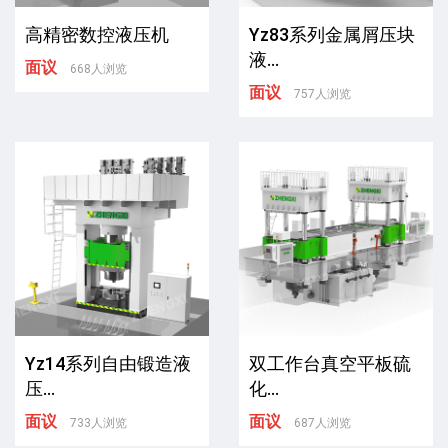
高精密数控液压机
Yz83系列金属屑压块
液...
面议
668人浏览
面议
757人浏览
Yz14系列自由锻造液
双工作台真空平板硫
压...
化...
面议
面议
733人浏览
687人浏览