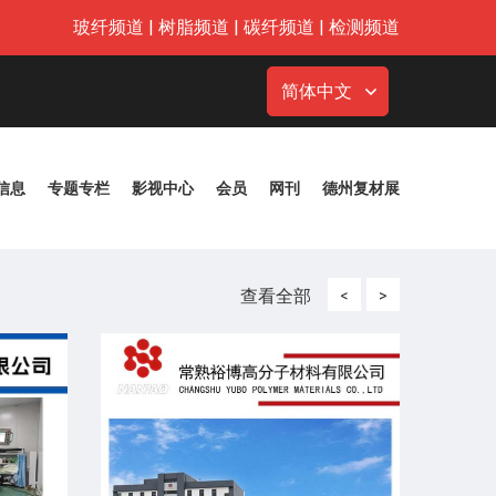
玻纤频道
|
树脂频道
|
碳纤频道
|
检测频道
简体中文
信息
专题专栏
影视中心
会员
网刊
德州复材展
查看全部
<
>