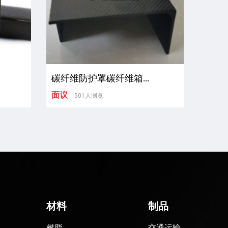
碳纤维防护罩碳纤维箱...
面议
501人浏览
材料
制品
树脂
交通运输