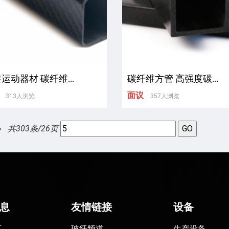
运动器材 碳纤维...
碳纤维方管 高强度碳...
面议
313人浏览
357人浏览
»
共303条/26页
息
友情链接
设备
页
玻纤频道
生产设备