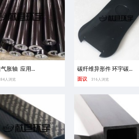
气胀轴 应用...
碳纤维异形件 环宇碳...
面议
284人浏览
316人浏览