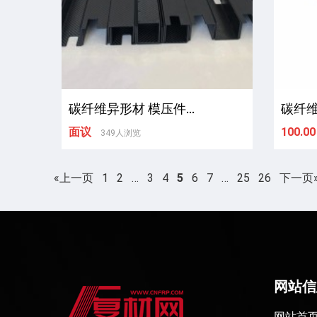
碳纤维异形材 模压件...
碳纤维
面议
100.00
349人浏览
«上一页
1
2
…
3
4
5
6
7
…
25
26
下一页
网站信
网站首