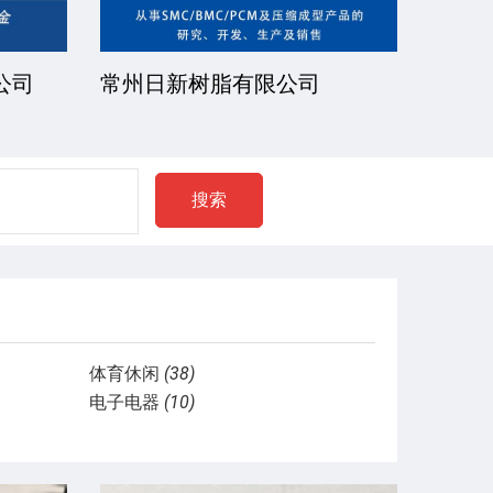
公司
厦门一诺得复合材料有限公司
南通
公司
搜索
体育休闲
(38)
电子电器
(10)