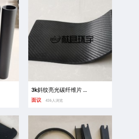
3k斜纹亮光碳纤维片 ...
面议
436人浏览