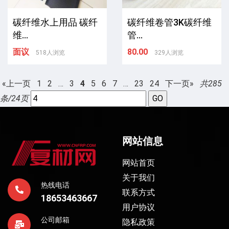
碳纤维水上用品 碳纤
碳纤维卷管3K碳纤维
维...
管...
面议
80.00
518人浏览
329人浏览
«上一页
1
2
…
3
4
5
6
7
…
23
24
下一页»
共285
条/24页
网站信息
网站首页
关于我们
热线电话
联系方式
18653463667
用户协议
公司邮箱
隐私政策