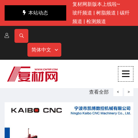
复材网新版本上线啦~
本站动态
玻纤频道
|
树脂频道
|
碳纤
频道
|
检测频道
简体中文
查看全部
<
>