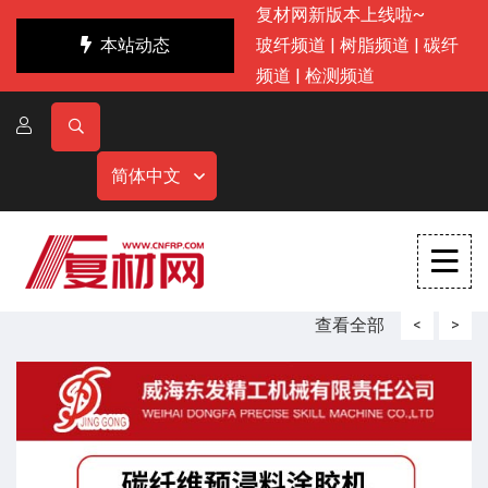
复材网新版本上线啦~
本站动态
玻纤频道
|
树脂频道
|
碳纤
频道
|
检测频道
简体中文
查看全部
<
>