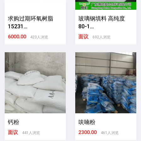
求购过期环氧树脂
玻璃钢填料 高纯度
15231...
80-1...
6000.00
面议
423人浏览
692人浏览
钙粉
呋喃粉
面议
2300.00
441人浏览
461人浏览