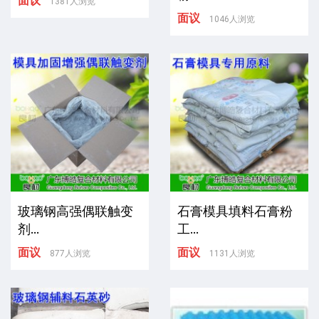
面议
1381人浏览
面议
1046人浏览
玻璃钢高强偶联触变
石膏模具填料石膏粉
剂...
工...
面议
面议
877人浏览
1131人浏览