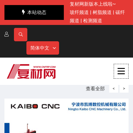
复材网新版本上线啦~
本站动态
玻纤频道
|
树脂频道
|
碳纤
频道
|
检测频道
简体中文
查看全部
<
>