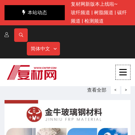
复材网新版本上线啦~
本站动态
玻纤频道
|
树脂频道
|
碳纤
频道
|
检测频道
简体中文
查看全部
<
>