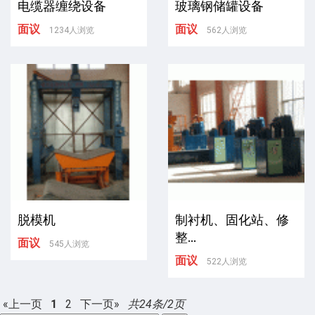
电缆器缠绕设备
玻璃钢储罐设备
面议
面议
1234人浏览
562人浏览
脱模机
制衬机、固化站、修
整...
面议
545人浏览
面议
522人浏览
«上一页
1
2
下一页»
共24条/2页