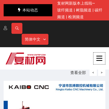
复材网新版本上线啦~
本站动态
玻纤频道
|
树脂频道
|
碳纤
频道
|
检测频道
简体中文
查看全部
<
>