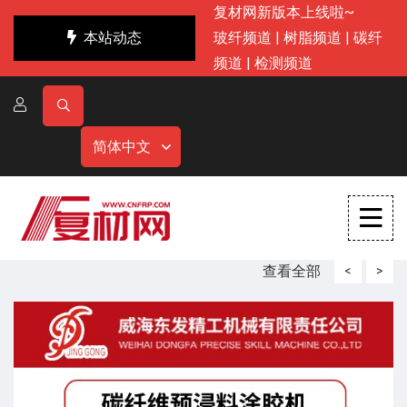
复材网新版本上线啦~
本站动态
玻纤频道
|
树脂频道
|
碳纤
频道
|
检测频道
简体中文
查看全部
<
>