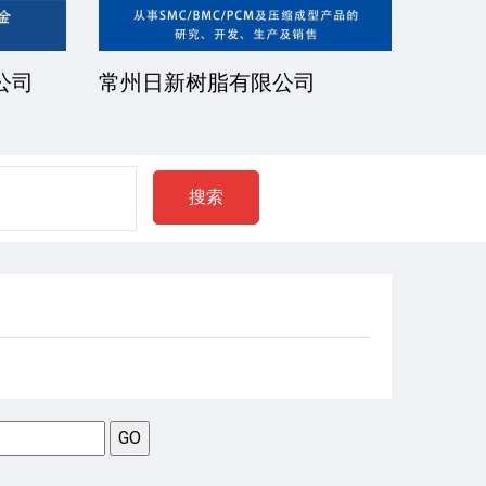
公司
常州日新树脂有限公司
湘潭
搜索