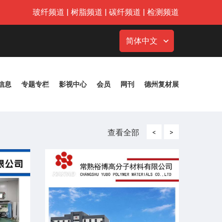
玻纤频道
|
树脂频道
|
碳纤频道
|
检测频道
简体中文
信息
专题专栏
影视中心
会员
网刊
德州复材展
查看全部
<
>