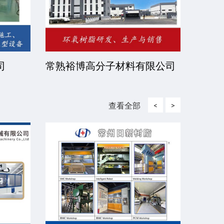
司
常熟裕博高分子材料有限公司
京华
司
查看全部
<
>