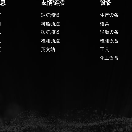
息
友情链接
设备
页
玻纤频道
生产设备
们
树脂频道
模具
式
碳纤频道
辅助设备
议
检测频道
检测设备
策
英文站
工具
化工设备