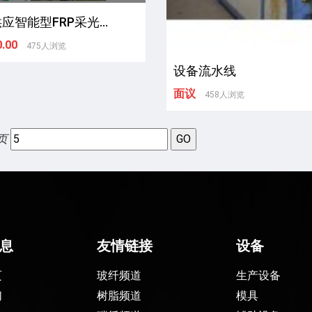
应智能型FRP采光...
.00
475人浏览
设备流水线
面议
458人浏览
页
息
友情链接
设备
页
玻纤频道
生产设备
们
树脂频道
模具