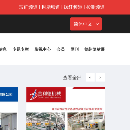
玻纤频道
|
树脂频道
|
碳纤频道
|
检测频道
简体中文
信息
专题专栏
影视中心
会员
网刊
德州复材展
查看全部
<
>