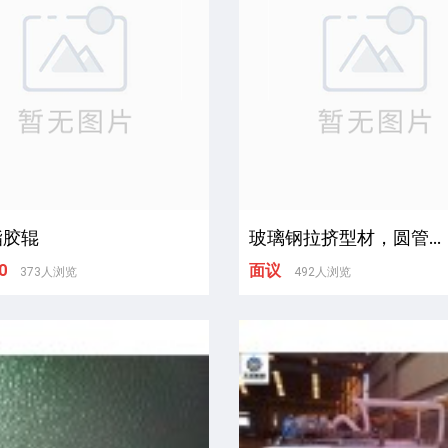
酯胶辊
玻璃钢拉挤型材，圆管...
0
面议
373人浏览
492人浏览