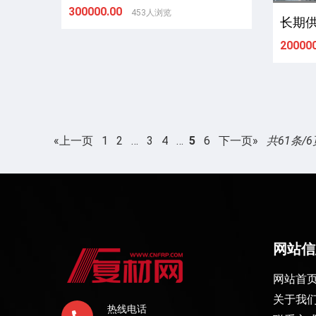
300000.00
453人浏览
长期供
200000
«上一页
1
2
…
3
4
…
5
6
下一页»
共61条/6
网站信
网站首
关于我
热线电话