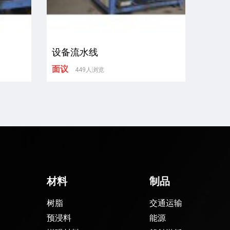
设备流水线
面议
449人浏览
材料
制品
树脂
交通运输
预浸料
能源