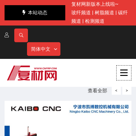
复材网新版本上线啦~
本站动态
玻纤频道
|
树脂频道
|
碳纤
频道
|
检测频道
简体中文
查看全部
<
>