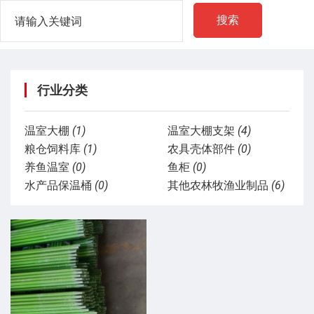
搜索
行业分类
温室大棚
(1)
温室大棚支架
(4)
粮仓饲料库
(1)
农具壳体部件
(0)
养鱼温室
(0)
鱼柜
(0)
水产品保温桶
(0)
其他农林牧渔业制品
(6)