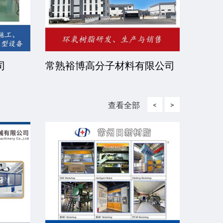
司
常熟裕博高分子材料有限公司
京华
司
查看全部
<
>