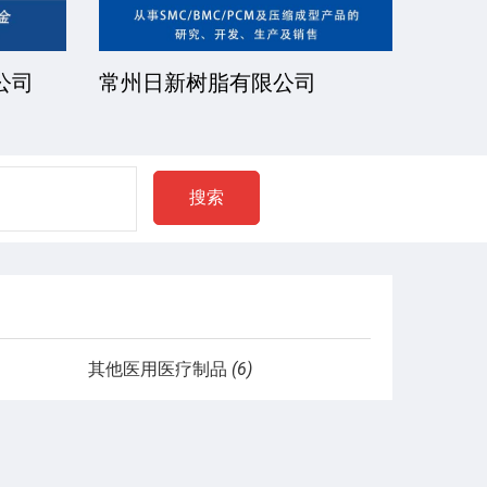
公司
常州日新树脂有限公司
湘潭
搜索
其他医用医疗制品
(6)