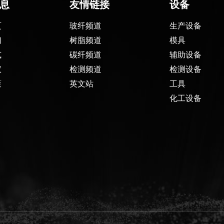
息
友情链接
设备
页
玻纤频道
生产设备
们
树脂频道
模具
式
碳纤频道
辅助设备
议
检测频道
检测设备
策
英文站
工具
化工设备