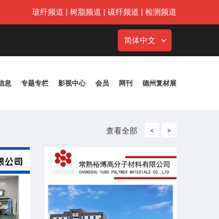
玻纤频道
|
树脂频道
|
碳纤频道
|
检测频道
简体中文
信息
专题专栏
影视中心
会员
网刊
德州复材展
查看全部
<
>