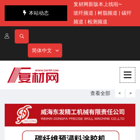
复材网新版本上线啦~
本站动态
玻纤频道
|
树脂频道
|
碳纤
频道
|
检测频道
简体中文
查看全部
<
>