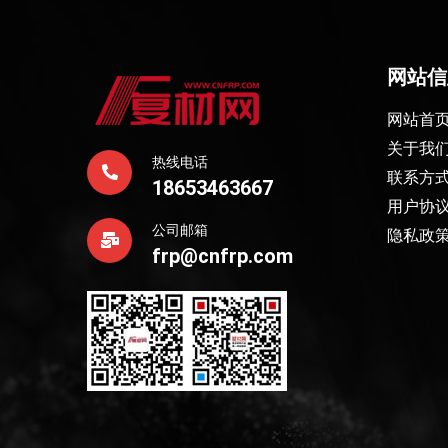
网站信
网站首
关于我
热线电话
联系方
18653463667
用户协
公司邮箱
隐私政
frp@cnfrp.com