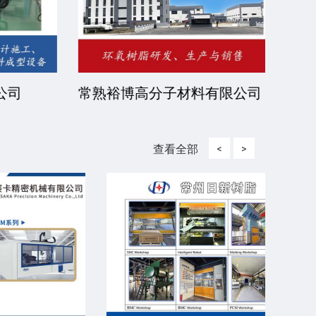
司
常熟裕博高分子材料有限公司
京华
司
查看全部
<
>