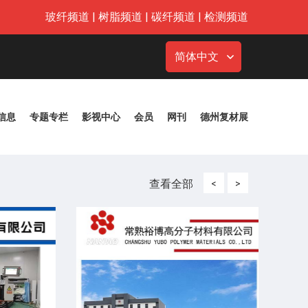
玻纤频道
|
树脂频道
|
碳纤频道
|
检测频道
简体中文
信息
专题专栏
影视中心
会员
网刊
德州复材展
查看全部
<
>