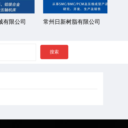
公司
常州日新树脂有限公司
湘潭
搜索