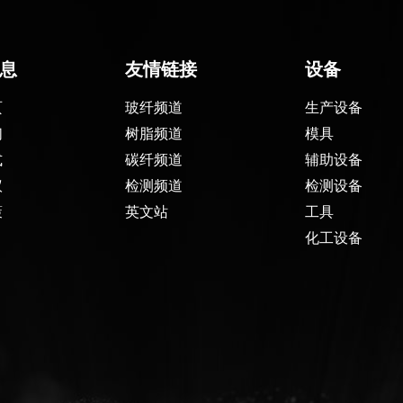
息
友情链接
设备
页
玻纤频道
生产设备
们
树脂频道
模具
式
碳纤频道
辅助设备
议
检测频道
检测设备
策
英文站
工具
化工设备