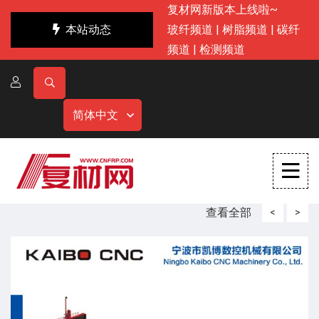
复材网新版本上线啦~
本站动态
玻纤频道
|
树脂频道
|
碳纤
频道
|
检测频道
简体中文
查看全部
<
>