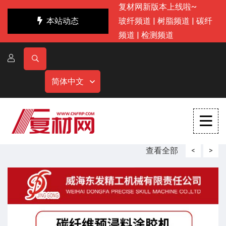
复材网新版本上线啦~
本站动态
玻纤频道
|
树脂频道
|
碳纤
频道
|
检测频道
简体中文
查看全部
<
>