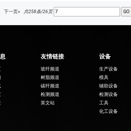
6
下一页»
共258条/26页
息
友情链接
设备
页
玻纤频道
生产设备
们
树脂频道
模具
式
碳纤频道
辅助设备
议
检测频道
检测设备
策
英文站
工具
化工设备