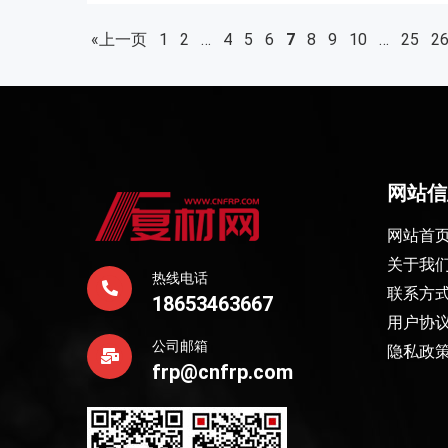
«上一页
1
2
…
4
5
6
7
8
9
10
…
25
2
网站信
网站首
关于我
热线电话
联系方
18653463667
用户协
公司邮箱
隐私政
frp@cnfrp.com