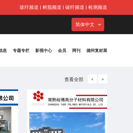
玻纤频道
|
树脂频道
|
碳纤频道
|
检测频道
简体中文
信息
专题专栏
影视中心
会员
网刊
德州复材展
查看全部
<
>