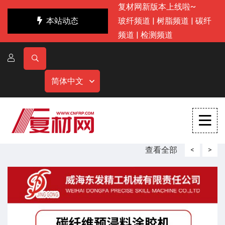
复材网新版本上线啦~
本站动态
玻纤频道
|
树脂频道
|
碳纤
频道
|
检测频道
简体中文
查看全部
<
>