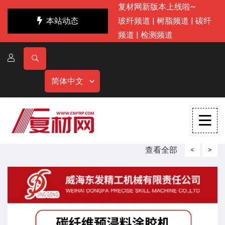
复材网新版本上线啦~
本站动态
玻纤频道
|
树脂频道
|
碳纤
频道
|
检测频道
简体中文
查看全部
<
>