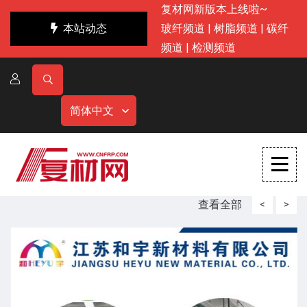
复材网新版本上线啦~
本站动态
玻纤频道
|
树脂频道
|
碳纤
频道
|
检测频道
简体中文
查看全部
<
>