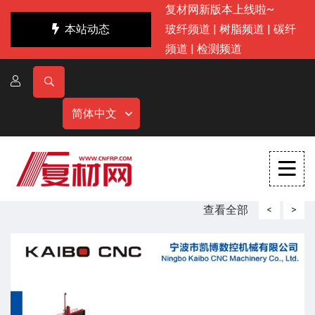
复材网新版本上线啦~
本站动态
玻纤频道
|
树脂频道
|
碳纤
频道
|
检测频道
简体中文
查看全部
<
>