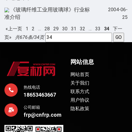
《玻璃纤维工业用玻璃球》行业标
2004-06-
准介绍
25
«上一页
1
2
…
28
29
30
31
32
…
33
34
下一
页»
共676条/34页
网站信息
网站首页
关于我们
热线电话
联系方式
18653463667
用户协议
公司邮箱
隐私政策
frp@cnfrp.com