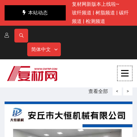
复材网新版本上线啦~
本站动态
玻纤频道
|
树脂频道
|
碳纤
频道
|
检测频道
简体中文
查看全部
<
>