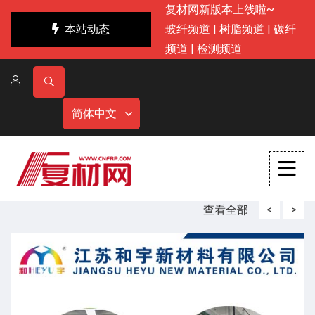
复材网新版本上线啦~
本站动态
玻纤频道
|
树脂频道
|
碳纤
频道
|
检测频道
简体中文
查看全部
<
>