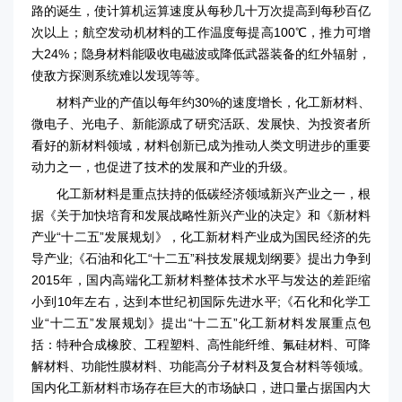
路的诞生，使计算机运算速度从每秒几十万次提高到每秒百亿
次以上；航空发动机材料的工作温度每提高100℃，推力可增
大24%；隐身材料能吸收电磁波或降低武器装备的红外辐射，
使敌方探测系统难以发现等等。
材料产业的产值以每年约30%的速度增长，化工新材料、
微电子、光电子、新能源成了研究活跃、发展快、为投资者所
看好的新材料领域，材料创新已成为推动人类文明进步的重要
动力之一，也促进了技术的发展和产业的升级。
化工新材料是重点扶持的低碳经济领域新兴产业之一，根
据《关于加快培育和发展战略性新兴产业的决定》和《新材料
产业“十二五”发展规划》，化工新材料产业成为国民经济的先
导产业;《石油和化工“十二五”科技发展规划纲要》提出力争到
2015年，国内高端化工新材料整体技术水平与发达的差距缩
小到10年左右，达到本世纪初国际先进水平;《石化和化学工
业“十二五”发展规划》提出“十二五”化工新材料发展重点包
括：特种合成橡胶、工程塑料、高性能纤维、氟硅材料、可降
解材料、功能性膜材料、功能高分子材料及复合材料等领域。
国内化工新材料市场存在巨大的市场缺口，进口量占据国内大