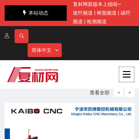
复材网新版本上线啦~
本站动态
玻纤频道
|
树脂频道
|
碳纤
频道
|
检测频道
简体中文
查看全部
<
>