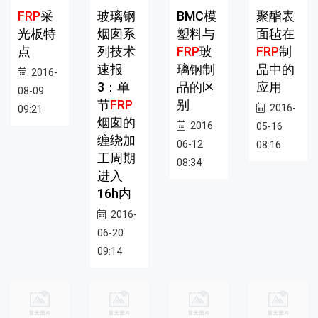
FRP
采
玻璃钢
BMC模
聚酯表
光板特
烟囱系
塑料与
面毡在
点
列技术
FRP
玻
FRP
制
速报
璃钢制
品中的
2016-
3：单
品的区
应用
08-09
节
FRP
别
2016-
09:21
烟囱的
2016-
05-16
缠绕加
06-12
08:16
工周期
08:34
进入
16h内
2016-
06-20
09:14