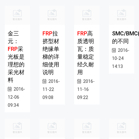
金三
FRP
拉
FRP
高
SMC/BMC(
元：
挤型材
质透明
的不同
FRP
采
绝缘单
瓦：质
2016-
光板是
梯的详
量稳定
10-24
理想的
细使用
经久耐
14:13
采光材
说明
用
料
2016-
2016-
2016-
11-22
11-16
12-06
09:08
09:22
09:34