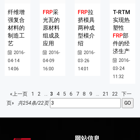
纤维增
FRP
采
FRP
拉
T-RTM
强复合
光瓦的
挤模具
实现热
材料的
原材料
两种成
塑性
制造工
组成及
型模介
FRP
部
艺
应用
绍
件的经
济生产
2016-
2016-
2016-
2016-
04-14
04-09
03-26
03-24
14:06
16:00
14:01
11:32
«上一页
1
2
…
3
4
5
6
7
8
9
…
21
22
下一
页»
共254条/22页
网站信息