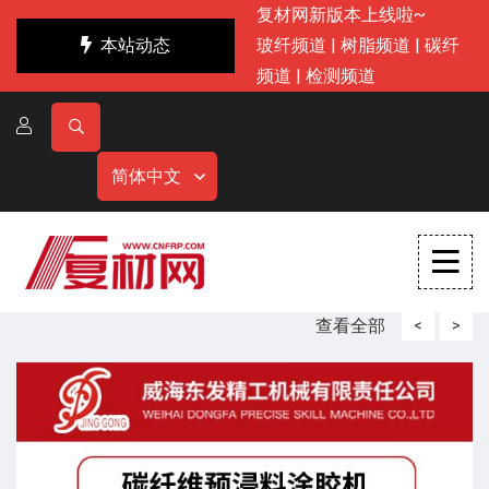
复材网新版本上线啦~
本站动态
玻纤频道
|
树脂频道
|
碳纤
频道
|
检测频道
简体中文
查看全部
<
>