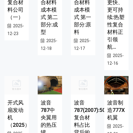
复合材
合材料
合材料
更快、
料公司
成本模
成本模
更可持
（一）
式 第二
式 第一
续:热塑
部分:成
部分:原
性复合
2025-
型
料
材料正
12-23
引领
2025-
2025-
航...
12-18
12-17
2025-
12-16
开式风
波音
波音
波音制
扇发动
787中
787(2007):50%
造777X
机
央翼用
复合材
机翼
（2025）
的热压
料占比
2025-
罐
背后的