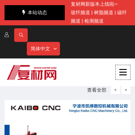
复材网新版本上线啦~
本站动态
玻纤频道
|
树脂频道
|
碳纤
频道
|
检测频道
简体中文
查看全部
<
>