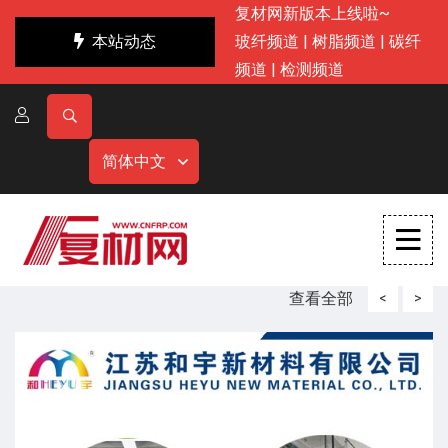
复材网新版本上线啦~
本站动态
玻纤频道
|
树脂频道
|
碳纤
频道
|
检测频道
简体中文
查看全部
<
>