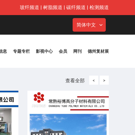
玻纤频道
|
树脂频道
|
碳纤频道
|
检测频道
简体中文
信息
专题专栏
影视中心
会员
网刊
德州复材展
查看全部
<
>