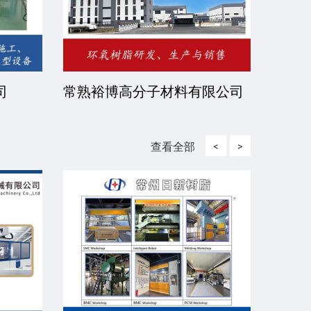
司
常熟裕博高分子材料有限公司
京华
司
查看全部
<
>