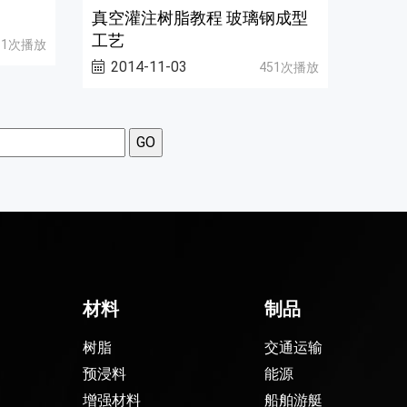
真空灌注树脂教程 玻璃钢成型
工艺
11次播放
2014-11-03
451次播放
材料
制品
树脂
交通运输
预浸料
能源
增强材料
船舶游艇