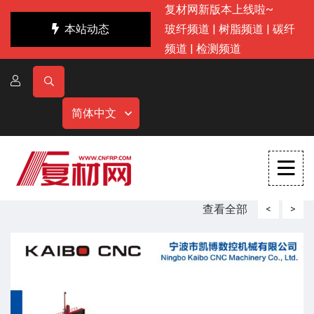
复材网新版本上线啦~
本站动态
玻纤频道
|
树脂频道
|
碳纤
频道
|
检测频道
简体中文
查看全部
<
>