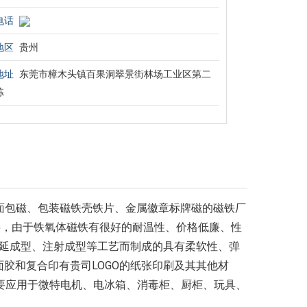
电话
地区
贵州
地址
东莞市樟木头镇百果洞翠景街林场工业区第二
栋
面包磁、包装磁铁壳铁片、金属徽章标牌磁的磁铁厂
性材料，由于铁氧体磁铁有很好的耐温性、价格低廉、性
成型、压延成型、注射成型等工艺而制成的具有柔软性、弹
胶和复合印有贵司LOGO的纸张印刷及其其他材
M, 主要应用于微特电机、电冰箱、消毒柜、厨柜、玩具、