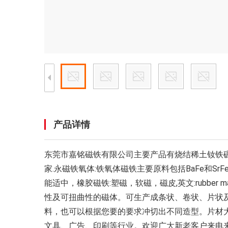
产品详情
东莞市嘉铭磁铁有限公司主要产品有烧结稀土钕铁
家.永磁铁氧体:铁氧体磁铁主要原料包括BaFe和
能适中，橡胶磁铁:塑磁，软磁，磁皮,英文:rubb
性及可扭曲性的磁体。可生产成条状、卷状、片状及
料，也可以根据您要的要求冲切出不同造型。片材大可做到
文具、广告、印刷等行业。欢迎广大新老客户来电