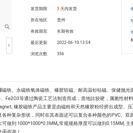
发货期限:
3
天内发货
所在地区:
贵州
有效期至:
长期有效
最后更新:
2022-06-10 13:54
浏览次数:
356
硼磁铁、永磁铁氧体磁铁、橡胶软磁、耐高温钐钴磁、保健抛光
SrFe、Fe2O3等通过陶瓷工艺法制造而成，质地比较硬，属脆
er magnet, 橡胶磁铁产品主要是由磁粉和天然橡胶粉经挤出
各种复杂形状，同时在其表面还可以复合各种颜色的PVC、双面
:1000*1000*0.3MM,,常规规格厚度可以做到0.15M
来函咨询！