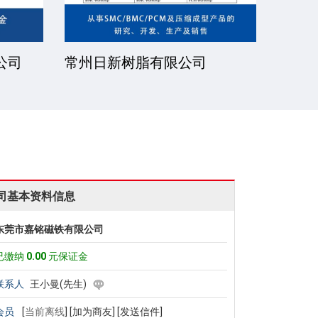
公司
常州日新树脂有限公司
湘潭
司基本资料信息
东莞市嘉铭磁铁有限公司
已缴纳
0.00
元保证金
联系人
王小曼(先生)
会员
[
当前离线
]
[加为商友]
[发送信件]