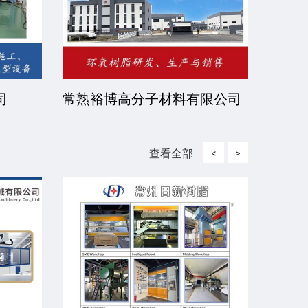
司
常熟裕博高分子材料有限公司
京华
司
查看全部
<
>