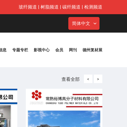
玻纤频道
|
树脂频道
|
碳纤频道
|
检测频道
简体中文
信息
专题专栏
影视中心
会员
网刊
德州复材展
查看全部
<
>