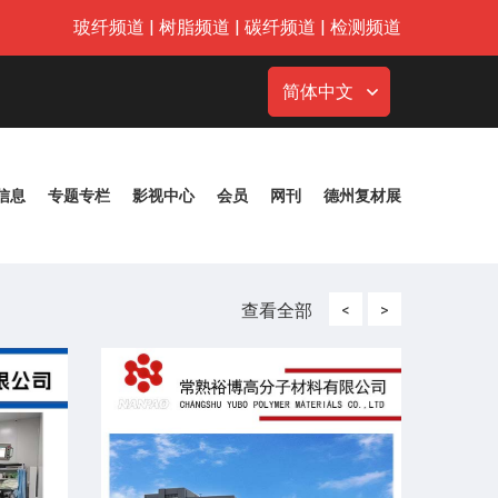
玻纤频道
|
树脂频道
|
碳纤频道
|
检测频道
简体中文
信息
专题专栏
影视中心
会员
网刊
德州复材展
查看全部
<
>