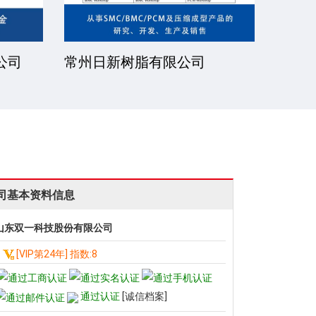
公司
常州日新树脂有限公司
湘潭
司基本资料信息
山东双一科技股份有限公司
[VIP第24年] 指数:8
通过认证
[诚信档案]