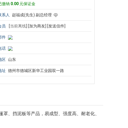
已缴纳
0.00
元保证金
联系人
赵福成(先生) 副总经理
会员
[
当前离线
]
[加为商友]
[发送信件]
邮件
电话
地区
山东
地址
德州市德城区新华工业园双一路
顶篷罩、挡泥板等产品，易成型、强度高、耐老化、