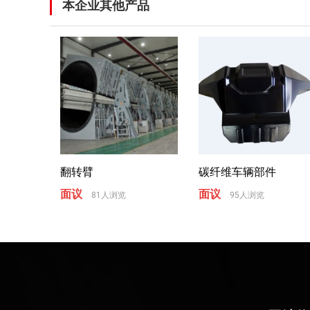
本企业其他产品
翻转臂
碳纤维车辆部件
面议
面议
81人浏览
95人浏览