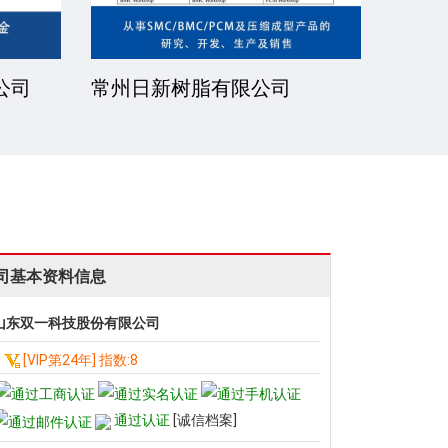
公司
常州日新树脂有限公司
湘潭
司基本资料信息
山东双一科技股份有限公司
[VIP第24年] 指数:8
通过认证
[诚信档案]