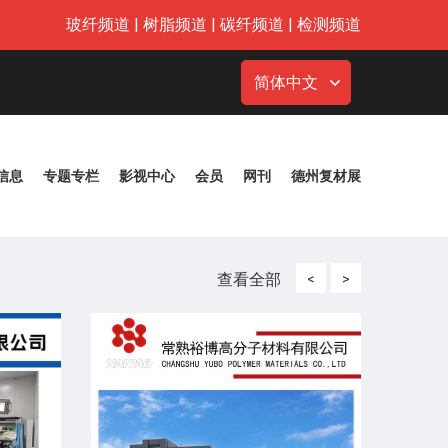
玻纤频道
|
树脂频道
|
碳纤频道
|
检测频道
简体中文
信息
专题专栏
影视中心
会员
网刊
德州复材展
查看全部
<
>