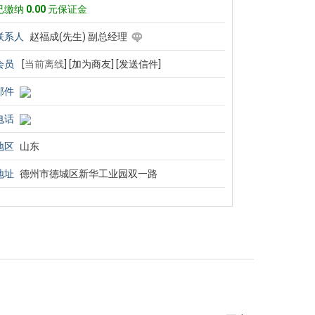
已缴纳
0.00
元保证金
联系人
赵福成(先生) 副总经理
会员
[
当前离线
]
[加为商友]
[发送信件]
邮件
电话
地区
山东
地址
德州市德城区新华工业园双一路