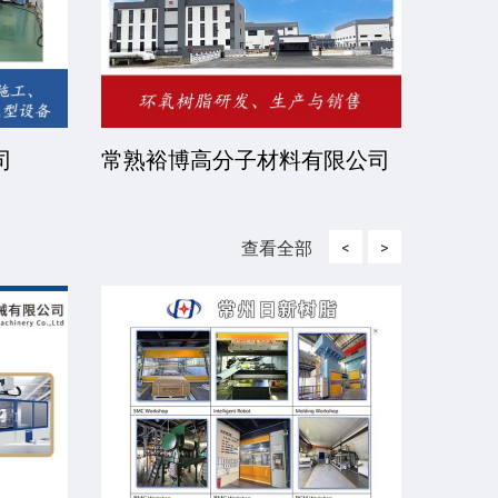
司
常熟裕博高分子材料有限公司
京华
司
查看全部
<
>