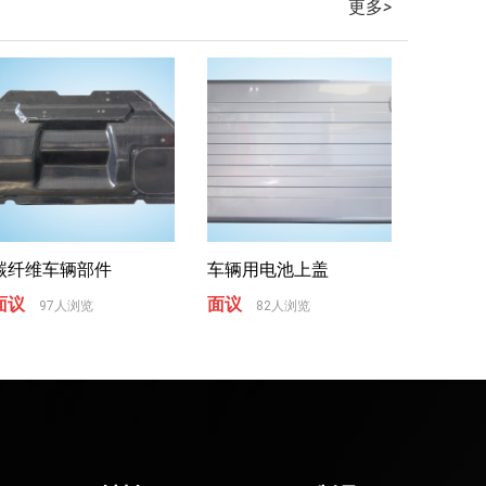
更多
>
碳纤维车辆部件
车辆用电池上盖
面议
面议
97人浏览
82人浏览