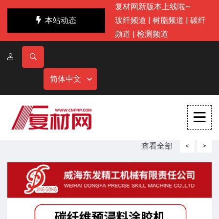
复材网新版本上线啦~
本站动态
玻纤频道
|
树脂频道
|
碳纤
频道
|
检测频道
简体中文
查看全部
<
>